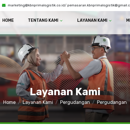
marketing@kbnprimalogistik.co.id/ pemasaran.kbnprimalogistik@gmail.
HOME
TENTANG KAMI
LAYANAN KAMI
M
Layanan Kami
Home
Layanan Kami
Pergudangan
Pergudangan